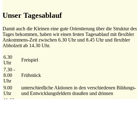
Unser Tagesablauf
Damit auch die Kleinen eine gute Orientierung über die Struktur des
Tages bekommen, haben wir einen festen Tagesablauf mit flexibler
Ankommens-Zeit zwischen 6.30 Uhr und 8.45 Uhr und flexibler
Abholzeit ab 14.30 Uhr.
6.30
Freispiel
Uhr
7.30 -
8.00
Frühstück
Uhr
9.00
unterschiedliche Aktionen in den verschiedenen Bildungs-
Uhr
und Entwicklungsfeldern draußen und drinnen
11.00
Mittagessen
Uhr
12.00
Beginn der Ruhephase
Uhr
13.00
Spielphase für die älteren Kinder und gezielte Förderung
Uhr
für die Vorschulkinder
14.15